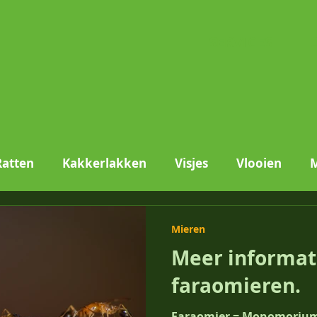
SERVICES
Ratten
Kakkerlakken
Visjes
Vlooien
Vliegen
Mieren
Textielaantasters
Stof
Mieren
Meer informat
faraomieren.
Faraomier = Monomorium