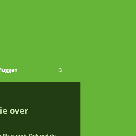
OVER ONS
CONTACT
Muggen
luizen
ie over
 Pharaonis Ook wel de