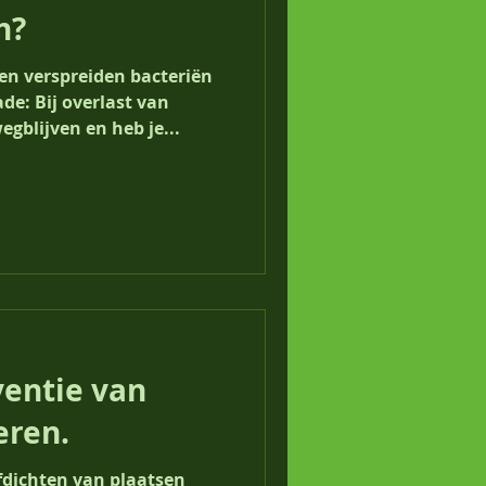
n?
n verspreiden bacteriën
e: Bij overlast van
gblijven en heb je...
ventie van
eren.
fdichten van plaatsen