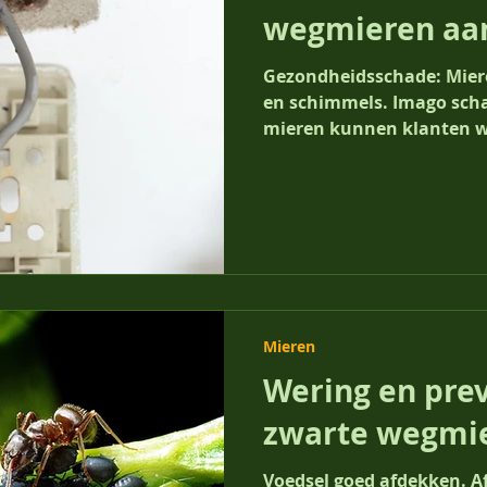
wegmieren aa
Gezondheidsschade: Miere
en schimmels. Imago schad
mieren kunnen klanten we
Mieren
Wering en pre
zwarte wegmi
Voedsel goed afdekken. A