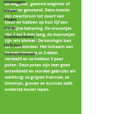
Motmuggen
de wegmier, gewone wegmier of 
tuinmier genoemd. Deze mieren 
Wespen
zijn zwartbruin tot zwart van 
Vliegen
kleur en hebben op hun lijf een 
Mieren
zeer fijne beharing. De vrouwtjes 
zijn 3 tot 5 mm lang, de mannetjes 
Textielaantasters
zijn iets kleiner. De koningin kan 
Stofluizen
tot 1 cm worden. Het lichaam van 
de wegmieren is in 3 delen 
Voorraadinsecten
verdeeld en ze hebben 3 paar 
poten. Deze poten zijn zeer goed 
ontwikkeld en worden gebruikt als 
werktuig: ze grijpen hiermee, ze 
klimmen, graven en kunnen zelfs 
onderste boven lopen.  