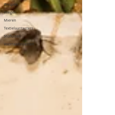
Wespen
Vliegen
Mieren
Textielaantasters
Stofluizen
Voorraadinsecten