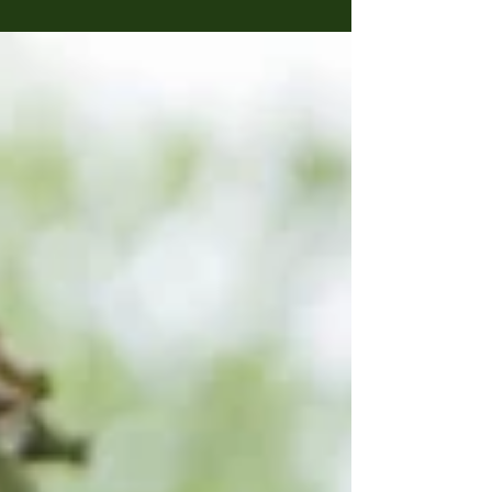
Gezondheidsschade: Motmuggen leven op
rottende voedselresten of in een andere
organische substantie zoals in een afloopbuis
waar...