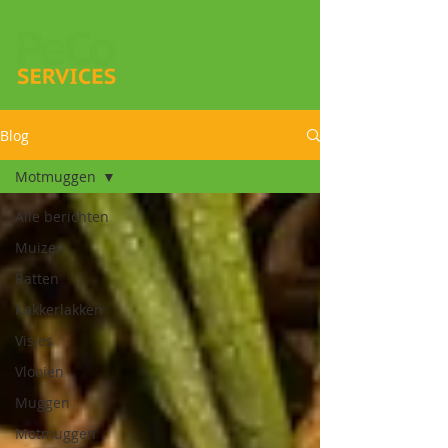
Blog
Motmuggen
Alle berichten
Muizen
Ratten
Kakkerlakken
Visjes
Vlooien
Muggen
Motmuggen