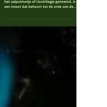
motmuggen.
Motmug = Psychodidae De motmug, ook wel
het aalputmotje of rioolvliegje genoemd, is
een insect dat behoort tot de orde van de...