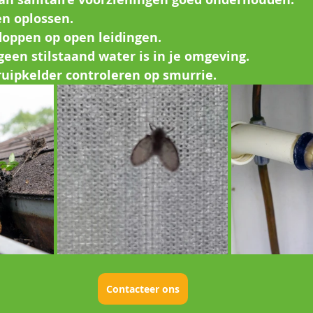
n oplossen.
doppen op open leidingen.
geen stilstaand water is in je omgeving.
ruipkelder controleren op smurrie.
Contacteer ons