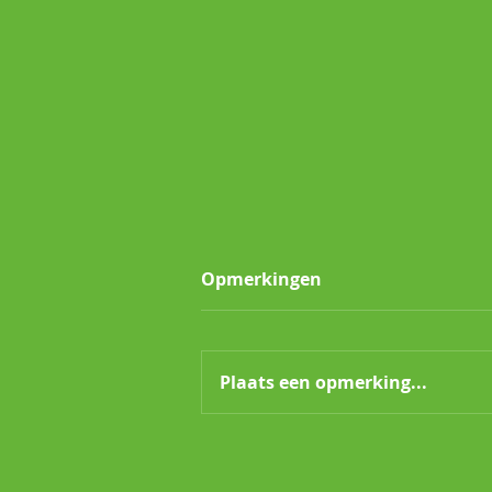
Opmerkingen
Plaats een opmerking...
Meer informatie over
motmuggen.