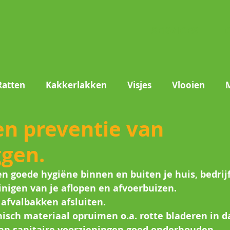
SERVICES
Ratten
Kakkerlakken
Visjes
Vlooien
en preventie van
Vliegen
Mieren
Textielaantasters
Stof
gen.
n goede hygiëne binnen en buiten je huis, bedrijf,
nigen van je aflopen en afvoerbuizen. 
 afvalbakken afsluiten.
isch materiaal opruimen o.a. rotte bladeren in da
van sanitaire voorzieningen goed onderhouden.