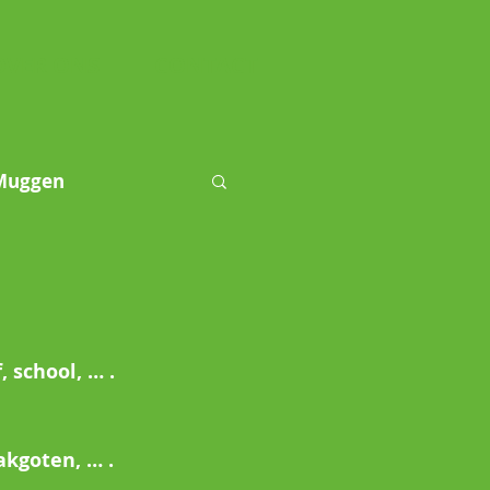
OVER ONS
CONTACT
Muggen
luizen
 school, … . 
kgoten, … . 