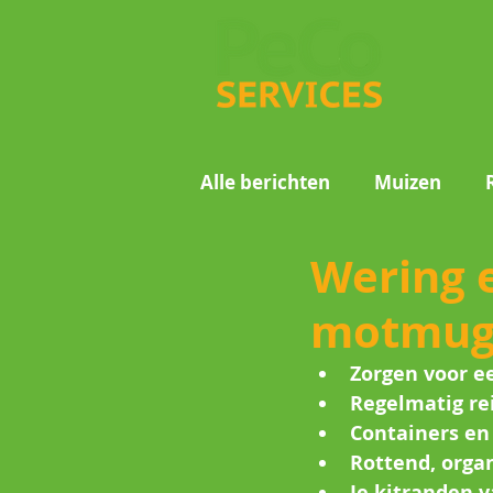
Alle berichten
Muizen
Wering 
Motmuggen
Wespen
motmug
Voorraadinsecten
Zorgen voor ee
Regelmatig rei
Containers en
Rottend, organ
Je kitranden 