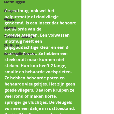
Motmuggen
De motmug, ook wel het 
Wespen
aalputmotje of rioolvliegje 
Vliegen
genoemd, is een insect dat behoort 
Mieren
tot de orde van de 
tweevleugeligen. Een volwassen 
Textielaantasters
motmug heeft een 
Stofluizen
grijsgoudachtige kleur en een 3-
hoekig silhouet. Ze hebben een 
Voorraadinsecten
steeksnuit maar kunnen niet 
steken. Hun kop heeft 2 lange, 
smalle en behaarde voelsprieten. 
Ze hebben behaarde poten en 
behaarde vleugeltjes. Het zijn geen 
goede vliegers. Daarom kruipen ze 
veel rond of maken korte, 
springerige vluchtjes. De vleugels 
vormen een dakje in rusttoestand. 