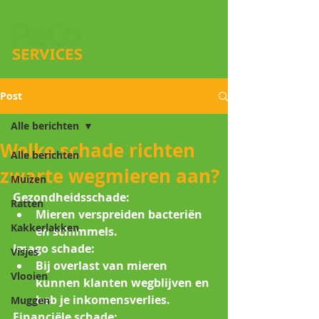
Post
Alle berichten
Welke schade richten
Alle berichten
zwarte wegmieren aan?
Muizen
Gezondheidsschade:
Ratten
Mieren verspreiden bacteriën 
Kakkerlakken
en schimmels.
Imago schade:
Visjes
Bij overlast van mieren 
Vlooien
kunnen klanten wegblijven en 
heb je inkomensverlies.
Muggen
Financiële schade: