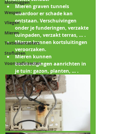
Motmuggen
Mieren graven tunnels 
Wespen
waardoor er schade kan 
ontstaan. Verschuivingen 
Vliegen
onder je funderingen, verzakte 
Mieren
tuinpaden, verzakt terras, … . 
Mieren kunnen kortsluitingen 
Textielaantasters
veroorzaken.
Stofluizen
Mieren kunnen 
Voorraadinsecten
beschadigingen aanrichten in 
je tuin: gazon, planten, … . 