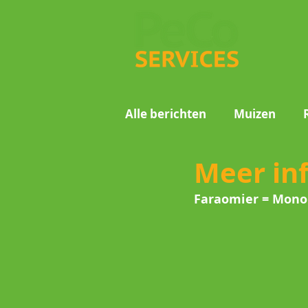
Alle berichten
Muizen
Meer in
Motmuggen
Wespen
Faraomier = Mon
Voorraadinsecten