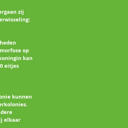
rgaan zij 
rwisseling: 
heden 
morfose op 
koningin kan 
 eitjes 
lonie kunnen 
rkolonies. 
dere 
j elkaar 