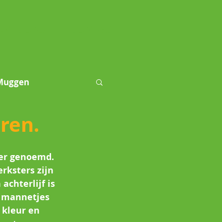
OVER ONS
CONTACT
Muggen
ren.
luizen
er genoemd. 
rksters zijn 
achterlijf is 
e mannetjes 
kleur en 