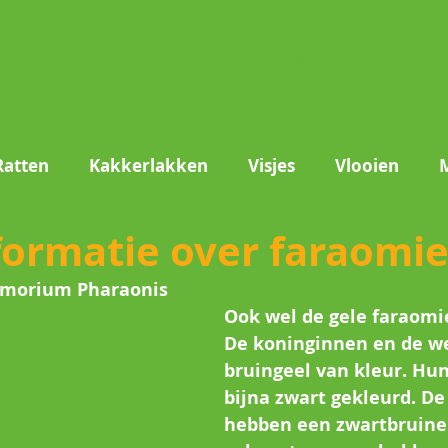
SERVICES
Ratten
Kakkerlakken
Visjes
Vlooien
formatie over faraomie
Vliegen
Mieren
Textielaantasters
Stof
omorium Pharaonis
Ook wel de gele faraomi
De koninginnen en de we
bruingeel van kleur. Hun 
bijna zwart gekleurd. D
hebben een zwartbruine 