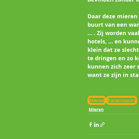
Daar deze mieren 
buurt van een war
… . Zij worden va
hotels, … en kunn
klein dat ze slec
te dringen en zo k
kunnen zich zeer 
want ze zijn in st
Mieren
Faraomieren
Mieren