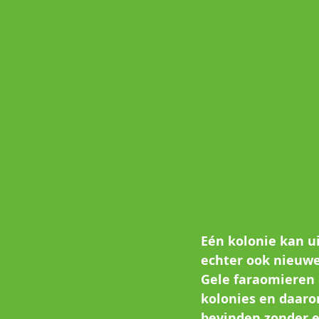
Eén kolonie kan u
echter ook nieuwe
Gele faraomieren 
kolonies en daarom
bevinden zonder e