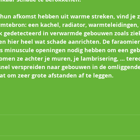
hun afkomst hebben uit warme streken, vind je z
mtebron: een kachel, radiator, warmteleidingen, 
ak gedetecteerd in verwarmde gebouwen zoals zie
en hier heel wat schade aanrichten. De faraomiere
hts minuscule openingen nodig hebben om een ge
omen ze achter je muren, je lambrisering, … terec
snel verspreiden naar gebouwen in de omliggend
aat om zeer grote afstanden af te leggen.