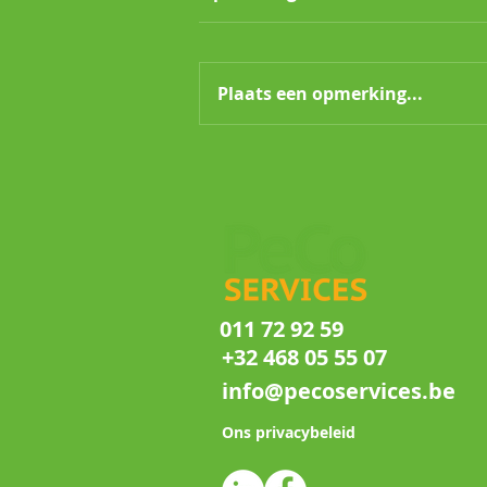
Plaats een opmerking...
Welke schade richten
faraomieren aan?
011 72 92 59
+32 468 05 55 07
info@pecoservices.be
Ons privacybeleid