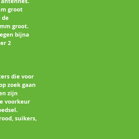
 antennes. 
mm groot 
 de 
mm groot. 
egen bijna 
er 2 
ers die voor 
op zoek gaan 
n zijn 
e voorkeur 
oedsel. 
ood, suikers, 