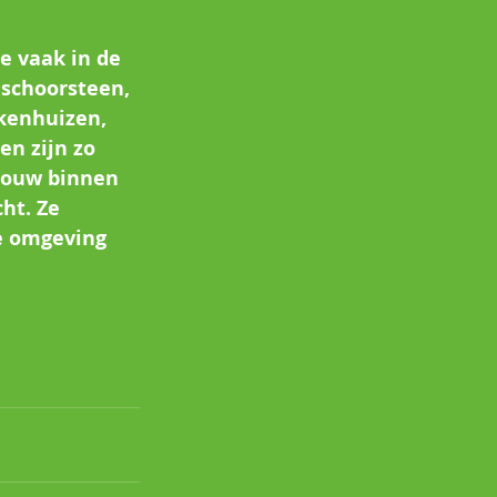
e vaak in de 
schoorsteen, 
kenhuizen, 
n zijn zo 
bouw binnen 
ht. Ze 
e omgeving 