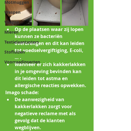
Motmuggen
Wespen
Vliegen
Op de plaatsen waar zij lopen 
Mieren
kunnen ze bacteriën 
Textielaantasters
overbrengen en dit kan leiden 
tot voedselvergiftiging, E-coli, 
Stofluizen
… . 
Voorraadinsecten
Wanneer er zich kakkerlakken 
in je omgeving bevinden kan 
dit leiden tot astma en 
allergische reacties opwekken.
Imago schade:
De aanwezigheid van 
kakkerlakken zorgt voor 
negatieve reclame met als 
gevolg dat de klanten 
wegblijven.