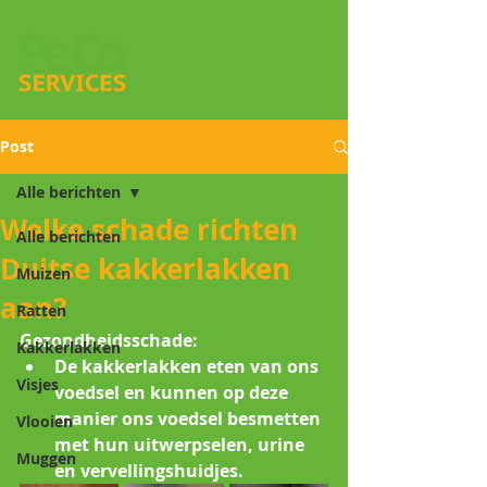
Post
Alle berichten
Welke schade richten
Alle berichten
Duitse kakkerlakken
Muizen
aan?
Ratten
Gezondheidsschade:
Kakkerlakken
De kakkerlakken eten van ons 
Visjes
voedsel en kunnen op deze 
manier ons voedsel besmetten 
Vlooien
met hun uitwerpselen, urine 
Muggen
en vervellingshuidjes.