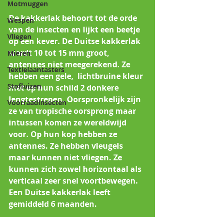
Motmuggen
De kakkerlak behoort tot de orde 
Wespen
van de insecten en lijkt een beetje 
Vliegen
op een kever. De Duitse kakkerlak 
wordt 10 tot 15 mm groot, 
Mieren
antennes niet meegerekend. Ze 
Textielaantasters
hebben een gele,  lichtbruine kleur 
Stofluizen
met op hun schild 2 donkere 
lengtestrepen. Oorspronkelijk zijn 
Voorraadinsecten
ze van tropische oorsprong maar 
intussen komen ze wereldwijd 
voor. Op hun kop hebben ze 
antennes. Ze hebben vleugels 
maar kunnen niet vliegen. Ze 
kunnen zich zowel horizontaal als 
verticaal zeer snel voortbewegen. 
Een Duitse kakkerlak leeft 
gemiddeld 6 maanden.                     