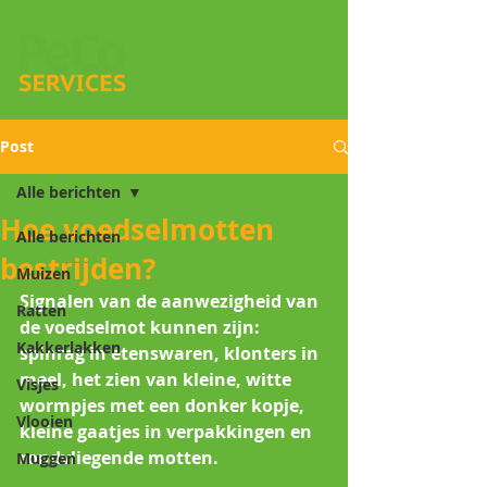
Post
Alle berichten
Hoe voedselmotten
Alle berichten
bestrijden?
Muizen
Signalen van de aanwezigheid van 
Ratten
de voedselmot kunnen zijn: 
Kakkerlakken
spinrag in etenswaren, klonters in 
meel, het zien van kleine, witte 
Visjes
wormpjes met een donker kopje, 
Vlooien
kleine gaatjes in verpakkingen en 
rondvliegende motten.
Muggen