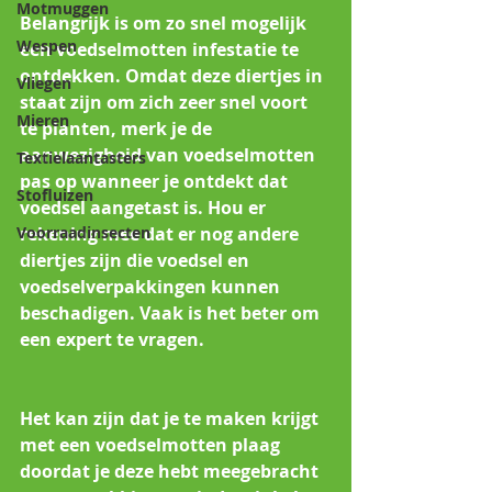
Motmuggen
Belangrijk is om zo snel mogelijk 
Wespen
een voedselmotten infestatie te 
ontdekken. Omdat deze diertjes in 
Vliegen
staat zijn om zich zeer snel voort 
Mieren
te planten, merk je de 
aanwezigheid van voedselmotten 
Textielaantasters
pas op wanneer je ontdekt dat 
Stofluizen
voedsel aangetast is. Hou er 
Voorraadinsecten
rekening mee dat er nog andere 
diertjes zijn die voedsel en 
voedselverpakkingen kunnen 
beschadigen. Vaak is het beter om 
een expert te vragen.                             
Het kan zijn dat je te maken krijgt 
met een voedselmotten plaag 
doordat je deze hebt meegebracht 