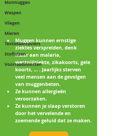
Motmuggen
Wespen
Vliegen
Mieren
Muggen kunnen ernstige 
Textielaantasters
ziektes verspreiden, denk 
Stofluizen
maar aan malaria, 
westnijlziekte, zikakoorts, gele 
Voorraadinsecten
koorts, … . Jaarlijks sterven 
veel mensen aan de gevolgen 
van muggenbeten.
Ze kunnen allergieën 
veroorzaken.
Ze kunnen je slaap verstoren 
door het vervelende en 
zoemende geluid dat ze maken.