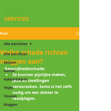
Post
Alle berichten
Welke schade richten
Alle berichten
muggen aan?
Muizen
Gezondheidsschade:
Ratten
Ze kunnen pijnlijke steken, 
Kakkerlakken
jeuk en zwellingen 
veroorzaken. Soms is het zelfs 
Visjes
nodig om een dokter te 
Vlooien
raadplegen.
Muggen