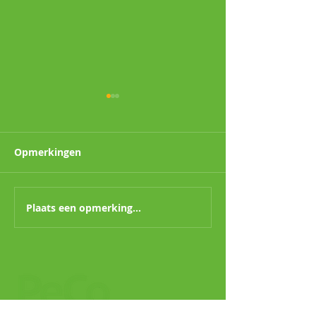
Opmerkingen
Plaats een opmerking...
Wering en preventie
Hoe muggen
van muggen.
bestrijden?