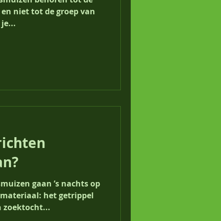
 en niet tot de groep van
e...
richten
an?
muizen gaan ’s nachts op
materiaal: het getrippel
 zoektocht...