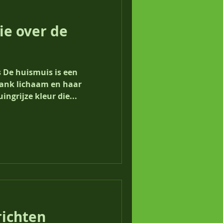
ie over de
 De huismuis is een
lank lichaam en haar
e vacht heeft een bruingrijze kleur die...
richten