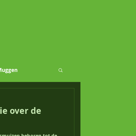
OVER ONS
CONTACT
Muggen
luizen
ie over de
tsmuizen behoren tot de