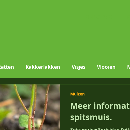
SERVICES
Ratten
Kakkerlakken
Visjes
Vlooien
Vliegen
Mieren
Textielaantasters
Stof
Muizen
Meer informat
spitsmuis.
Spitsmuis = Soricidae Spi