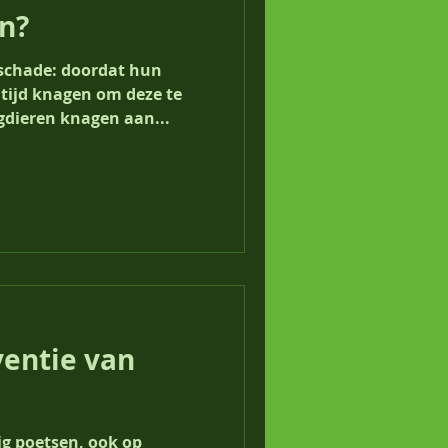
n?
schade: doordat hun
ltijd knagen om deze te
gdieren knagen aan...
ventie van
ig poetsen, ook op